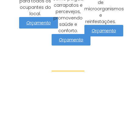
para todos os
de
carrapatos e
ocupantes do
microorganismos
percevejos,
local.
e
promovendo
reinfestações.
Orçamento
saúde e
Orçamento
conforto.
Orçamento
Proteção e Segurança Vila
Nova Galvao
Azul Dedetizadora tem como
missão cuidar Vila Nova
Galvao com soluções
eficazes e seguras de
controle de pragas.