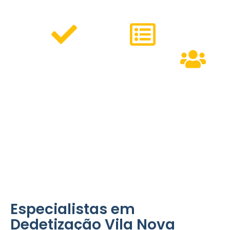
Oferecemos:
Serviços
Métodos
Personalizados
Modernos
Equipe
para residências,
que
Especializa
comércios e
garantem
condomínios.
eficiência e
pronta para
respeito ao
atender às
meio
necessidades
ambiente.
do bairro.
Especialistas em
Dedetização Vila Nova