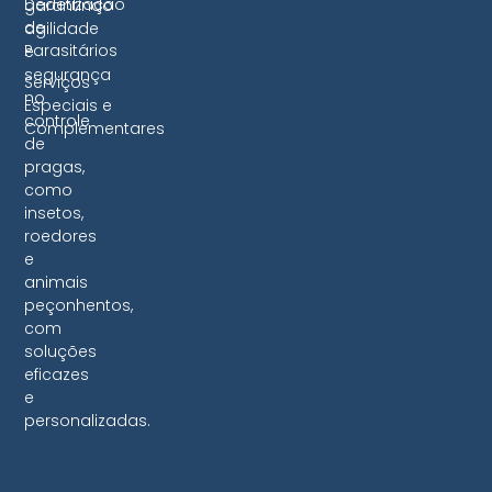
Dedetização
garantindo
de
agilidade
Parasitários
e
segurança
Serviços
no
Especiais e
controle
Complementares
de
pragas,
como
insetos,
roedores
e
animais
peçonhentos,
com
soluções
eficazes
e
personalizadas.