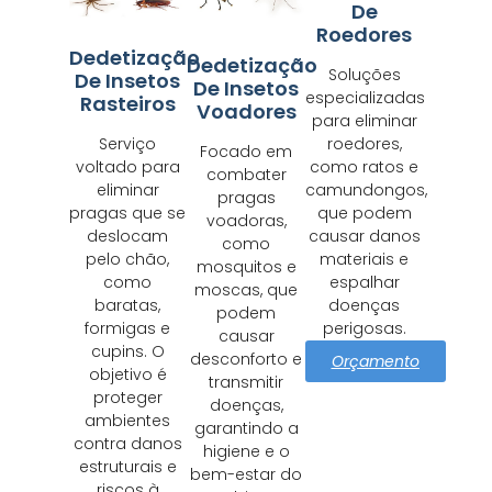
De
Roedores
Dedetização
Dedetização
Soluções
De Insetos
De Insetos
especializadas
Rasteiros
Voadores
para eliminar
Serviço
roedores,
Focado em
voltado para
como ratos e
combater
eliminar
camundongos,
pragas
pragas que se
que podem
voadoras,
deslocam
causar danos
como
pelo chão,
materiais e
mosquitos e
como
espalhar
moscas, que
baratas,
doenças
podem
formigas e
perigosas.
causar
cupins. O
desconforto e
Orçamento
objetivo é
transmitir
proteger
doenças,
ambientes
garantindo a
contra danos
higiene e o
estruturais e
bem-estar do
riscos à