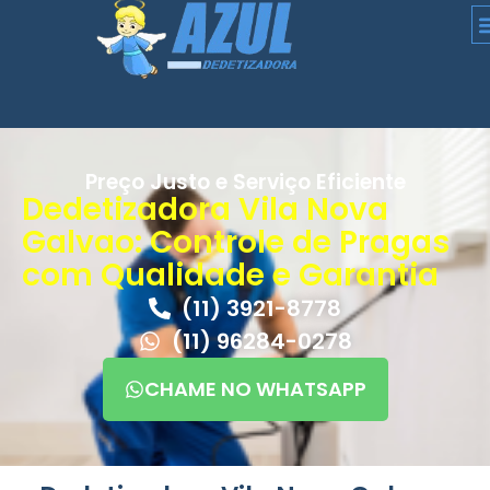
Preço Justo e Serviço Eficiente
Dedetizadora Vila Nova
Galvao: Controle de Pragas
com Qualidade e Garantia
(11) 3921-8778
(11) 96284-0278
CHAME NO WHATSAPP