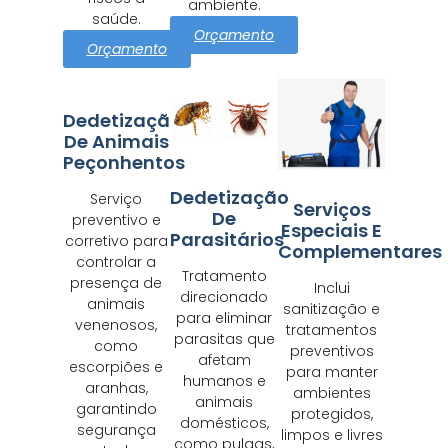
ambiente.
saúde.
Orçamento
Orçamento
Dedetização
De Animais
Peçonhentos
Dedetização
Serviço
Serviços
De
preventivo e
Especiais E
Parasitários
corretivo para
Complementares
controlar a
Tratamento
presença de
Inclui
direcionado
animais
sanitização e
para eliminar
venenosos,
tratamentos
parasitas que
como
preventivos
afetam
escorpiões e
para manter
humanos e
aranhas,
ambientes
animais
garantindo
protegidos,
domésticos,
segurança
limpos e livres
como pulgas,