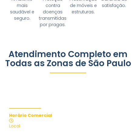
mais
contra
de móveis e
satisfação.
saudável e
doenças
estruturas.
seguro.
transmitidas
por pragas.
Atendimento Completo em
Todas as Zonas de São Paulo
Contate-nos
Horário Comercial
Atendimento 24 Horas
Local
Brasil, São Paulo