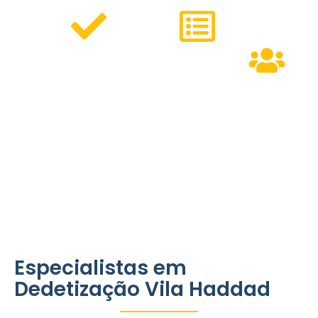
Serviços
Métodos
Personalizados
Modernos
Equipe
para residências,
que
Especializa
comércios e
garantem
condomínios.
eficiência e
pronta para
respeito ao
atender às
meio
necessidades
ambiente.
do bairro.
Especialistas em
Dedetização Vila Haddad