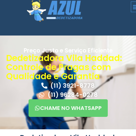
Preço Justo e Serviço Eficiente
Dedetizadora Vila Haddad:
Controle de Pragas com
Qualidade e Garantia
(11) 3921-8778
(11) 96284-0278
CHAME NO WHATSAPP