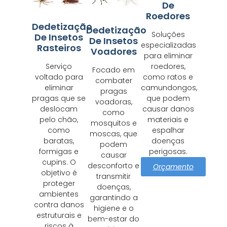
De
Roedores
Dedetização
Dedetização
Soluções
De Insetos
De Insetos
especializadas
Rasteiros
Voadores
para eliminar
Serviço
roedores,
Focado em
voltado para
como ratos e
combater
eliminar
camundongos,
pragas
pragas que se
que podem
voadoras,
deslocam
causar danos
como
pelo chão,
materiais e
mosquitos e
como
espalhar
moscas, que
baratas,
doenças
podem
formigas e
perigosas.
causar
cupins. O
desconforto e
Orçamento
objetivo é
transmitir
proteger
doenças,
ambientes
garantindo a
contra danos
higiene e o
estruturais e
bem-estar do
riscos à