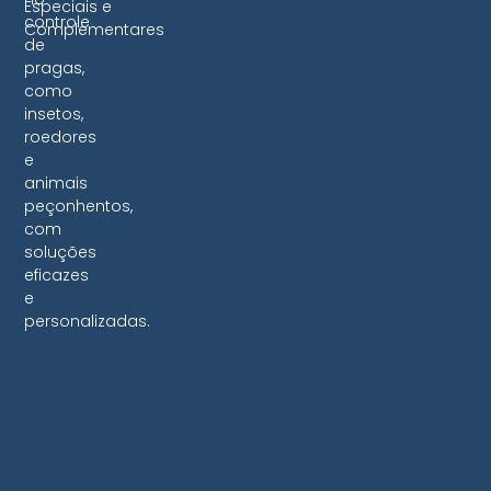
Especiais e
controle
Complementares
de
pragas,
como
insetos,
roedores
e
animais
peçonhentos,
com
soluções
eficazes
e
personalizadas.