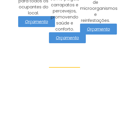
para todos os
de
carrapatos e
ocupantes do
microorganismos
percevejos,
local.
e
promovendo
reinfestações.
Orçamento
saúde e
Orçamento
conforto.
Orçamento
Proteção e Segurança Vila
Haddad
Azul Dedetizadora tem como
missão cuidar Vila Haddad
com soluções eficazes e
seguras de controle de
pragas. Oferecemos: