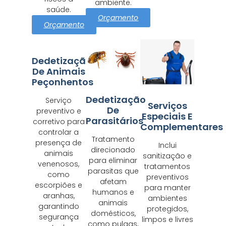
ambiente.
saúde.
Orçamento
Orçamento
Dedetização
De Animais
Peçonhentos
Dedetização
Serviço
Serviços
De
preventivo e
Especiais E
Parasitários
corretivo para
Complementares
controlar a
Tratamento
presença de
Inclui
direcionado
animais
sanitização e
para eliminar
venenosos,
tratamentos
parasitas que
como
preventivos
afetam
escorpiões e
para manter
humanos e
aranhas,
ambientes
animais
garantindo
protegidos,
domésticos,
segurança
limpos e livres
como pulgas,