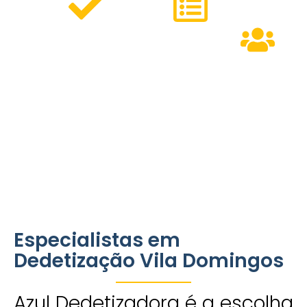
Serviços
Métodos
Personalizados
Modernos
Equipe
para residências,
que
Especializa
comércios e
garantem
condomínios.
eficiência e
pronta para
respeito ao
atender às
meio
necessidades
ambiente.
do bairro.
Especialistas em
Dedetização Vila Domingos
Azul Dedetizadora é a escolha