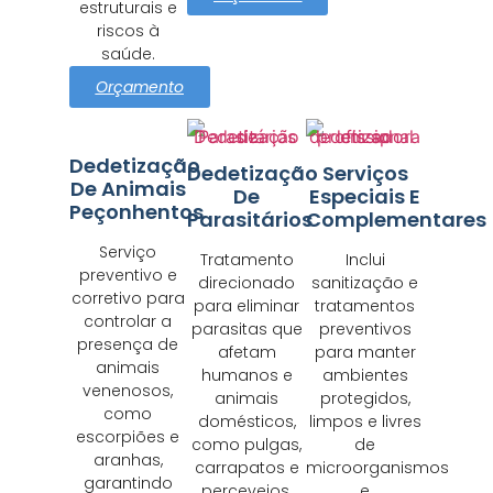
estruturais e
riscos à
saúde.
Orçamento
Dedetização
Dedetização
Serviços
De Animais
De
Especiais E
Peçonhentos
Parasitários
Complementares
Serviço
Tratamento
Inclui
preventivo e
direcionado
sanitização e
corretivo para
para eliminar
tratamentos
controlar a
parasitas que
preventivos
presença de
afetam
para manter
animais
humanos e
ambientes
venenosos,
animais
protegidos,
como
domésticos,
limpos e livres
escorpiões e
como pulgas,
de
aranhas,
carrapatos e
microorganismos
garantindo
percevejos,
e