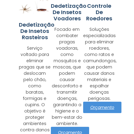
Dedetização
Controle
De Insetos
De
Voadores
Roedores
Dedetização
Focado em
Soluções
De Insetos
combater
especializadas
Rasteiros
pragas
para eliminar
Serviço
voadoras,
roedores,
voltado para
como
como ratos e
eliminar
mosquitos e
camundongos,
pragas que se
moscas, que
que podem
deslocam
podem
causar danos
pelo chão,
causar
materiais e
como
desconforto e
espalhar
baratas,
transmitir
doenças
formigas e
doenças,
perigosas.
cupins. O
garantindo a
Orçamento
objetivo é
higiene e o
proteger
bem-estar do
ambientes
ambiente.
contra danos
Orçamento