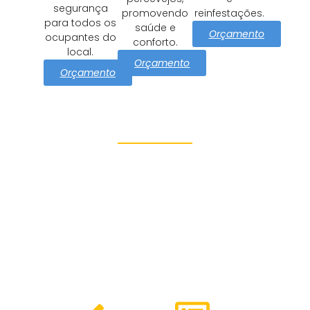
segurança
promovendo
reinfestações.
para todos os
saúde e
Orçamento
ocupantes do
conforto.
local.
Orçamento
Orçamento
Proteção e Segurança Vila
Domingos
Azul Dedetizadora tem como
missão cuidar Vila Domingos
com soluções eficazes e
seguras de controle de
pragas. Oferecemos: