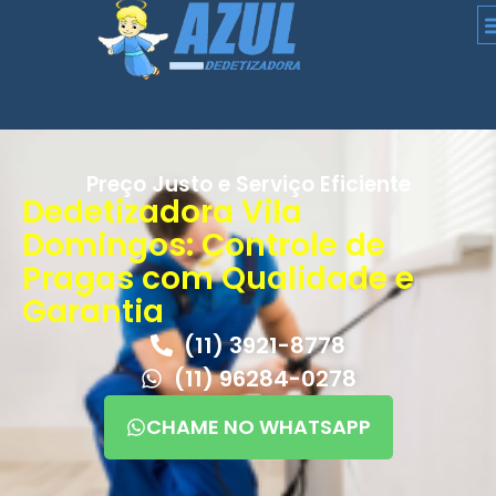
Preço Justo e Serviço Eficiente
Dedetizadora Vila
Domingos: Controle de
Pragas com Qualidade e
Garantia
(11) 3921-8778
(11) 96284-0278
CHAME NO WHATSAPP