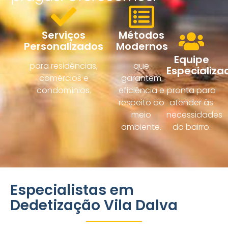
Serviços
Métodos
Personalizados
Modernos
Equipe
para residências,
que
Especializa
comércios e
garantem
condomínios.
eficiência e
pronta para
respeito ao
atender às
meio
necessidades
ambiente.
do bairro.
Especialistas em
Dedetização Vila Dalva