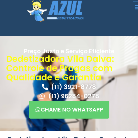
Preço Justo e Serviço Eficiente
Dedetizadora Vila Dalva:
Controle de Pragas com
Qualidade e Garantia
(11) 3921-8778
(11) 96284-0278
CHAME NO WHATSAPP