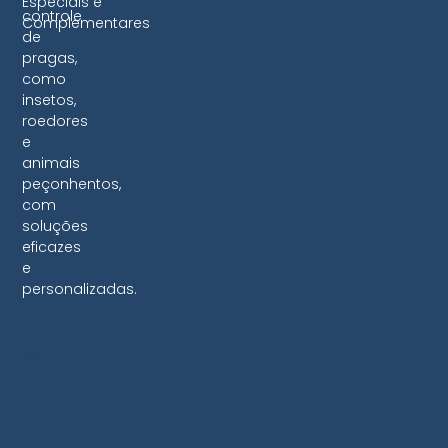
Especiais e
controle
Complementares
de
pragas,
como
insetos,
roedores
e
animais
peçonhentos,
com
soluções
eficazes
e
personalizadas.