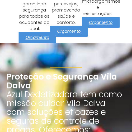
microorganismos
garantindo
percevejos,
e
segurança
promovendo
reinfestações.
para todos os
saúde e
Orçamento
ocupantes do
conforto.
local.
Orçamento
Orçamento
Proteção e Segurança Vila
Dalva
Azul Dedetizadora tem como
missão cuidar Vila Dalva
com soluções eficazes e
seguras de controle de
pragas. Oferecemos: