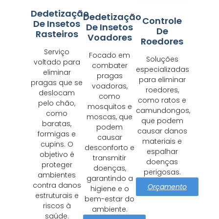
Dedetização
Dedetização
Controle
De Insetos
De Insetos
De
Rasteiros
Voadores
Roedores
Serviço
Focado em
Soluções
voltado para
combater
especializadas
eliminar
pragas
para eliminar
pragas que se
voadoras,
roedores,
deslocam
como
como ratos e
pelo chão,
mosquitos e
camundongos,
como
moscas, que
que podem
baratas,
podem
causar danos
formigas e
causar
materiais e
cupins. O
desconforto e
espalhar
objetivo é
transmitir
doenças
proteger
doenças,
perigosas.
ambientes
garantindo a
contra danos
Orçamento
higiene e o
estruturais e
bem-estar do
riscos à
ambiente.
saúde.