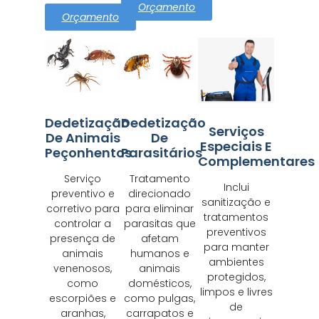
Orçamento
Orçamento
Dedetização
Dedetização
Serviços
De Animais
De
Especiais E
Peçonhentos
Parasitários
Complementares
Serviço
Tratamento
Inclui
preventivo e
direcionado
sanitização e
corretivo para
para eliminar
tratamentos
controlar a
parasitas que
preventivos
presença de
afetam
para manter
animais
humanos e
ambientes
venenosos,
animais
protegidos,
como
domésticos,
limpos e livres
escorpiões e
como pulgas,
de
aranhas,
carrapatos e