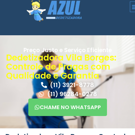
Preço Justo e Serviço Eficiente
Dedetizadora Vila Borges:
Controle de Pragas com
Qualidade e Garantia
(11) 3921-8778
(11) 96284-0278
CHAME NO WHATSAPP