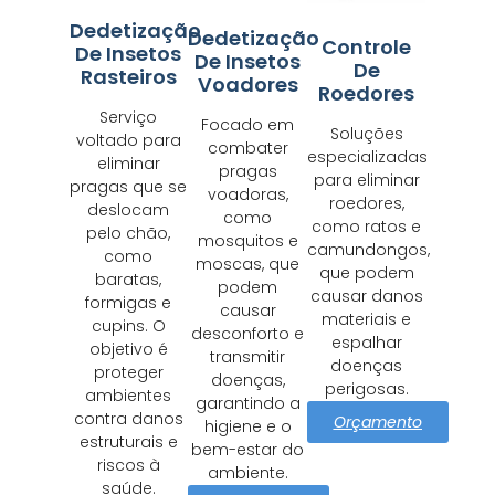
Dedetização
Dedetização
Controle
De Insetos
De Insetos
De
Rasteiros
Voadores
Roedores
Serviço
Focado em
Soluções
voltado para
combater
especializadas
eliminar
pragas
para eliminar
pragas que se
voadoras,
roedores,
deslocam
como
como ratos e
pelo chão,
mosquitos e
camundongos,
como
moscas, que
que podem
baratas,
podem
causar danos
formigas e
causar
materiais e
cupins. O
desconforto e
espalhar
objetivo é
transmitir
doenças
proteger
doenças,
perigosas.
ambientes
garantindo a
contra danos
Orçamento
higiene e o
estruturais e
bem-estar do
riscos à
ambiente.
saúde.