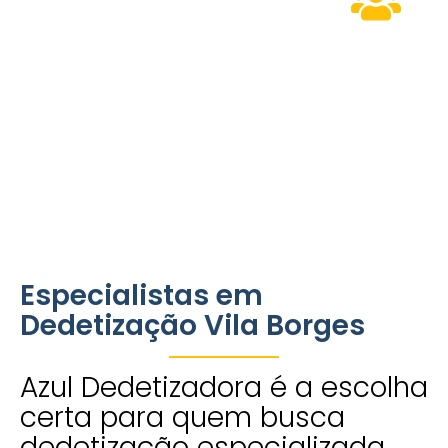
Personalizados
Modernos
Equipe
para residências,
que
Especializa
comércios e
garantem
condomínios.
eficiência e
pronta para
respeito ao
atender às
meio
necessidades
ambiente.
do bairro.
Especialistas em
Dedetização Vila Borges
Azul Dedetizadora é a escolha
certa para quem busca
dedetização especializada