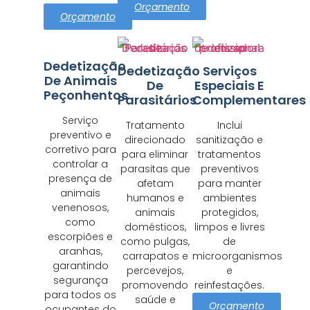
Orçamento
Orçamento
Dedetização
Dedetização
Serviços
De Animais
De
Especiais E
Peçonhentos
Parasitários
Complementares
Serviço
Tratamento
Inclui
preventivo e
direcionado
sanitização e
corretivo para
para eliminar
tratamentos
controlar a
parasitas que
preventivos
presença de
afetam
para manter
animais
humanos e
ambientes
venenosos,
animais
protegidos,
como
domésticos,
limpos e livres
escorpiões e
como pulgas,
de
aranhas,
carrapatos e
microorganismos
garantindo
percevejos,
e
segurança
promovendo
reinfestações.
para todos os
saúde e
Orçamento
ocupantes do