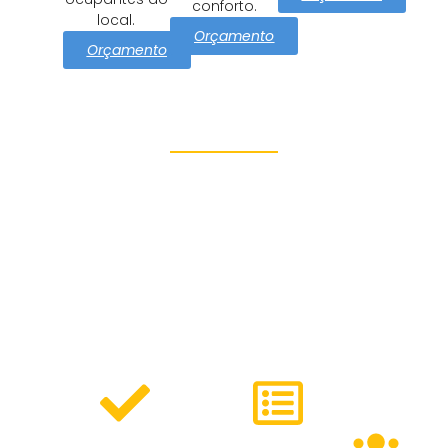
conforto.
local.
Orçamento
Orçamento
Proteção e Segurança Vila
Borges
Azul Dedetizadora tem como
missão cuidar Vila Borges
com soluções eficazes e
seguras de controle de
pragas. Oferecemos:
Serviços
Métodos