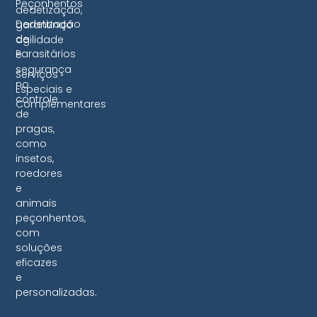
Peçonhentos
dedetização,
Dedetização
garantindo
de
agilidade
Parasitários
e
segurança
Serviços
no
Especiais e
controle
Complementares
de
pragas,
como
insetos,
roedores
e
animais
peçonhentos,
com
soluções
eficazes
e
personalizadas.