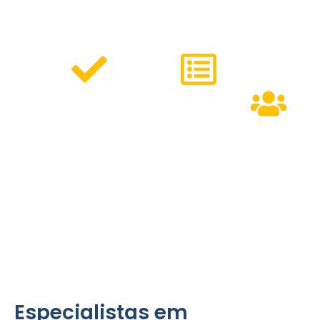
controle de pragas.
Oferecemos:
Serviços
Métodos
Personalizados
Modernos
Equipe
para residências,
que
Especializa
comércios e
garantem
condomínios.
eficiência e
pronta para
respeito ao
atender às
meio
necessidades
ambiente.
do bairro.
Especialistas em