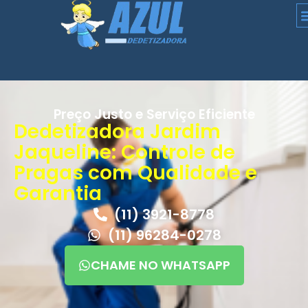
Preço Justo e Serviço Eficiente
Dedetizadora Jardim
Jaqueline: Controle de
Pragas com Qualidade e
Garantia
(11) 3921-8778
(11) 96284-0278
CHAME NO WHATSAPP