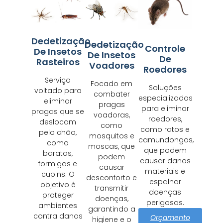
Dedetização
Dedetização
Controle
De Insetos
De Insetos
De
Rasteiros
Voadores
Roedores
Serviço
Focado em
Soluções
voltado para
combater
especializadas
eliminar
pragas
para eliminar
pragas que se
voadoras,
roedores,
deslocam
como
como ratos e
pelo chão,
mosquitos e
camundongos,
como
moscas, que
que podem
baratas,
podem
causar danos
formigas e
causar
materiais e
cupins. O
desconforto e
espalhar
objetivo é
transmitir
doenças
proteger
doenças,
perigosas.
ambientes
garantindo a
contra danos
Orçamento
higiene e o