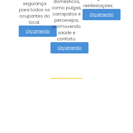
domésticos,
segurança
reinfestações.
como pulgas,
para todos os
carrapatos e
Orçamento
ocupantes do
percevejos,
local.
promovendo
Orçamento
saúde e
conforto.
Orçamento
Proteção e Segurança
Jardim Jaqueline
Azul Dedetizadora tem como
missão cuidar Jardim
Jaqueline com soluções
eficazes e seguras de