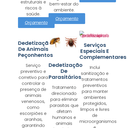
estruturais e
bem-estar do
riscos à
ambiente.
saúde.
Orçamento
Orçamento
Dedetização
Serviços
De Animais
Especiais E
Peçonhentos
Complementares
Dedetização
Serviço
Inclui
De
preventivo e
sanitização e
Parasitários
corretivo para
tratamentos
controlar a
preventivos
Tratamento
presença de
para manter
direcionado
animais
ambientes
para eliminar
venenosos,
protegidos,
parasitas que
como
limpos e livres
afetam
escorpiões e
de
humanos e
aranhas,
microorganismos
animais
garantindo
e