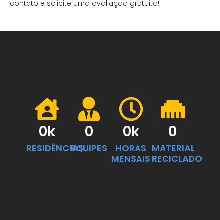
contato e solicite uma avaliação gratuita!
0
k
0
0
k
0
RESIDÊNCIAS
EQUIPES
HORAS
MATERIAL
MENSAIS
RECICLADO