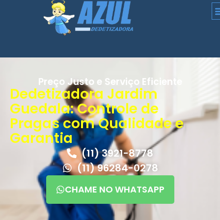
Preço Justo e Serviço Eficiente
Dedetizadora Jardim
Guedala: Controle de
Pragas com Qualidade e
Garantia
(11) 3921-8778
(11) 96284-0278
CHAME NO WHATSAPP