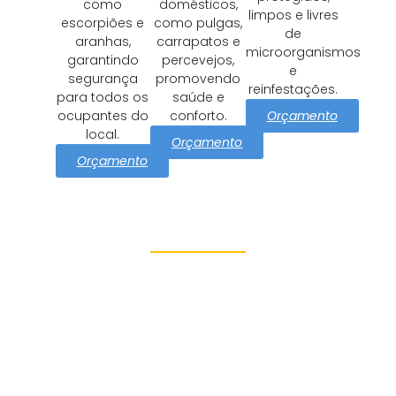
como
domésticos,
limpos e livres
escorpiões e
como pulgas,
de
aranhas,
carrapatos e
microorganismos
garantindo
percevejos,
e
segurança
promovendo
reinfestações.
para todos os
saúde e
Orçamento
ocupantes do
conforto.
local.
Orçamento
Orçamento
Proteção e Segurança
Jardim Guedala
Azul Dedetizadora tem como
missão cuidar Jardim
Guedala com soluções