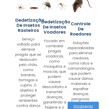
Dedetização
Dedetização
Controle
De Insetos
De Insetos
De
Rasteiros
Voadores
Roedores
Serviço
Focado em
Soluções
voltado para
combater
especializadas
eliminar
pragas
para eliminar
pragas que se
voadoras,
roedores,
deslocam
como
como ratos e
pelo chão,
mosquitos e
camundongos,
como
moscas, que
que podem
baratas,
podem
causar danos
formigas e
causar
materiais e
cupins. O
desconforto e
espalhar
objetivo é
transmitir
doenças
proteger
doenças,
perigosas.
ambientes
garantindo a
contra danos
Orçamento
higiene e o