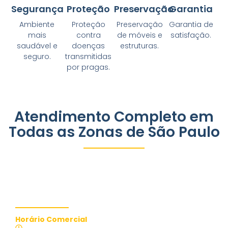
Segurança
Proteção
Preservação
Garantia
Ambiente
Proteção
Preservação
Garantia de
mais
contra
de móveis e
satisfação.
saudável e
doenças
estruturas.
seguro.
transmitidas
por pragas.
Atendimento Completo em
Todas as Zonas de São Paulo
Contate-nos
Horário Comercial
Atendimento 24 Horas