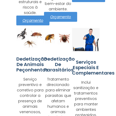
estruturais e
bem-estar do
riscos à
ambiente.
saúde.
Orçamento
Orçamento
Dedetização
Dedetização
Serviços
De Animais
De
Especiais E
Peçonhentos
Parasitários
Complementares
Serviço
Tratamento
Inclui
preventivo e
direcionado
sanitização e
corretivo para
para eliminar
tratamentos
controlar a
parasitas que
preventivos
presença de
afetam
para manter
animais
humanos e
ambientes
venenosos,
animais
protegidos,