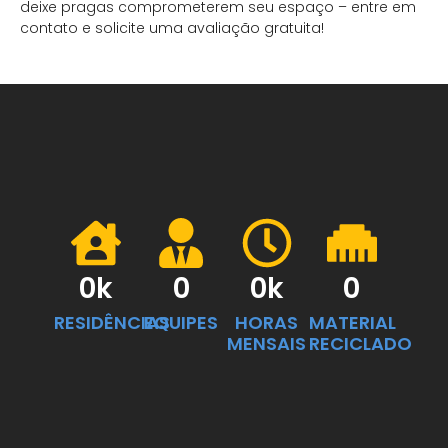
deixe pragas comprometerem seu espaço – entre em
contato e solicite uma avaliação gratuita!
0
k
0
0
k
0
RESIDÊNCIAS
EQUIPES
HORAS
MATERIAL
MENSAIS
RECICLADO