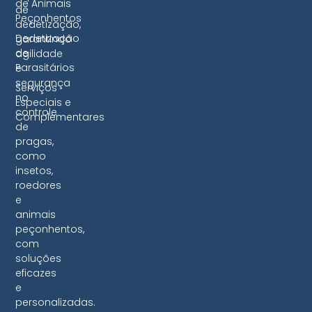
de Animais
de
Peçonhentos
dedetização,
Dedetização
garantindo
de
agilidade
Parasitários
e
segurança
Serviços
no
Especiais e
controle
Complementares
de
pragas,
como
insetos,
roedores
e
animais
peçonhentos,
com
soluções
eficazes
e
personalizadas.