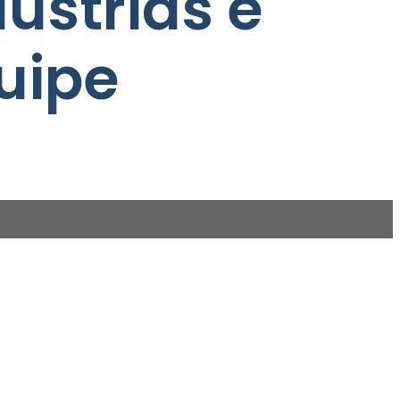
ústrias e
uipe