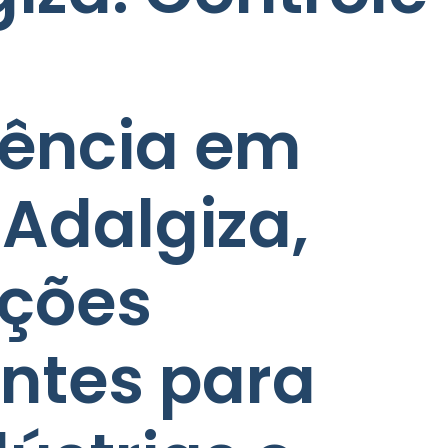
rência em
 Adalgiza,
uções
entes para