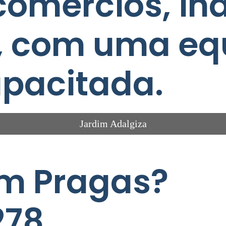
comércios, ind
, com uma eq
pacitada.
Jardim Adalgiza
m Pragas?
278