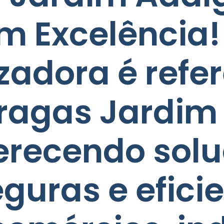
m Excelência!
izadora é refe
pragas Jardim
ferecendo sol
guras e efici