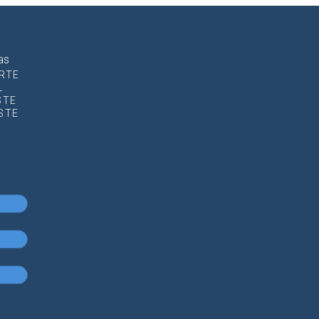
as
RTE
L
STE
STE