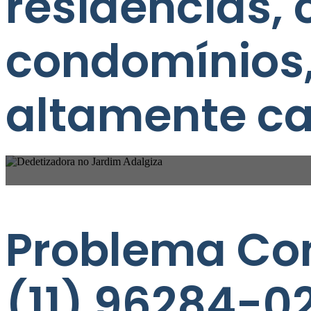
residências, 
condomínios
altamente ca
Problema Co
(11) 96284-0