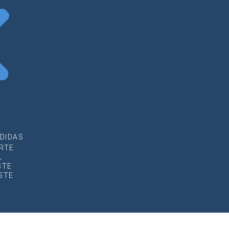
DIDAS
RTE
L
STE
STE