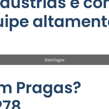
ndústrias e co
ipe altament
Interlagos
m Pragas?
278