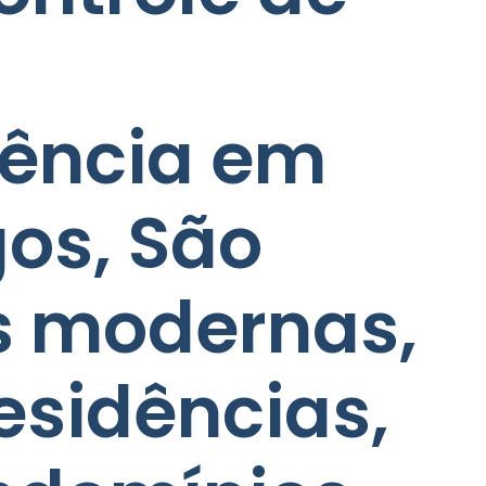
rência em
gos, São
s modernas,
esidências,