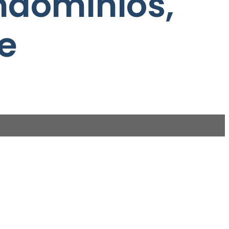
ndomínios,
e