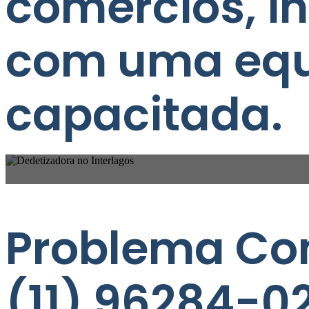
comércios, i
com uma equ
capacitada.
Problema Co
(11) 96284-0