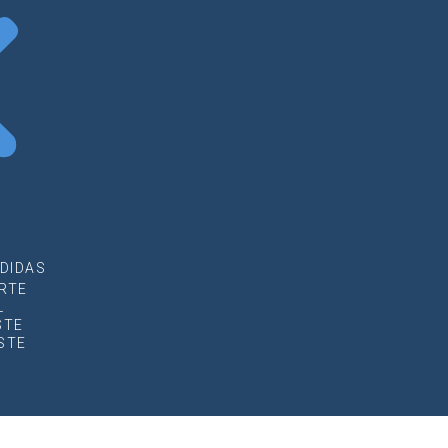
DIDAS
RTE
L
STE
STE