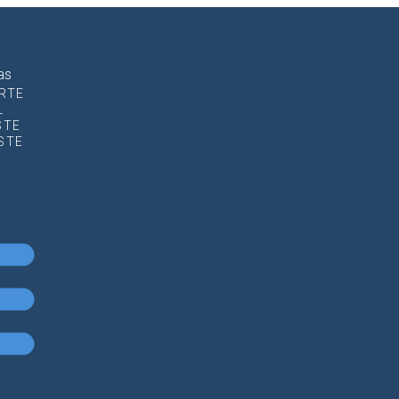
as
RTE
L
STE
STE