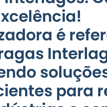
xcelência!
izadora é refe
ragas Interla
cendo soluçõe
cientes para r