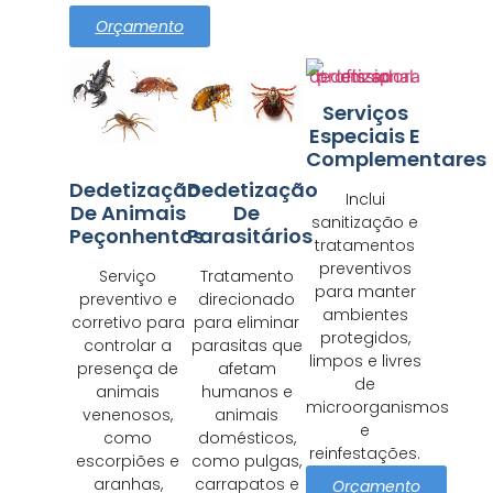
Orçamento
Serviços
Especiais E
Complementares
Dedetização
Dedetização
Inclui
De Animais
De
sanitização e
Peçonhentos
Parasitários
tratamentos
preventivos
Serviço
Tratamento
para manter
preventivo e
direcionado
ambientes
corretivo para
para eliminar
protegidos,
controlar a
parasitas que
limpos e livres
presença de
afetam
de
animais
humanos e
microorganismos
venenosos,
animais
e
como
domésticos,
reinfestações.
escorpiões e
como pulgas,
aranhas,
carrapatos e
Orçamento