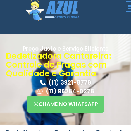
Preço Justo e Serviço Eficiente
Dedetizadora Cantareira:
Controle de Pragas com
Qualidade e Garantia
(11) 3921-8778
(11) 96284-0278
CHAME NO WHATSAPP