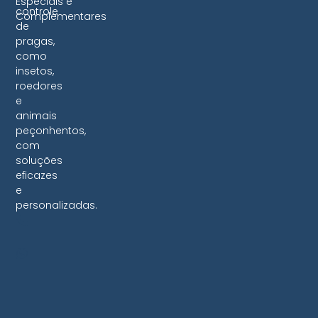
Especiais e
controle
Complementares
de
pragas,
como
insetos,
roedores
e
animais
peçonhentos,
com
soluções
eficazes
e
personalizadas.