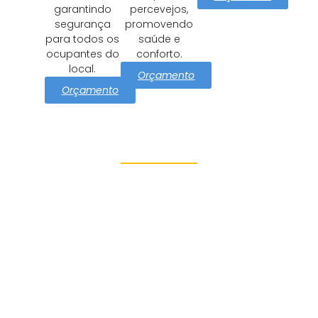
garantindo
percevejos,
segurança
promovendo
para todos os
saúde e
ocupantes do
conforto.
local.
Orçamento
Orçamento
Proteção e Segurança
Cantareira
Azul Dedetizadora tem como
missão cuidar Cantareira
com soluções eficazes e
seguras de controle de
pragas. Oferecemos: