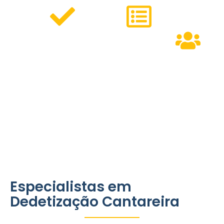
Serviços
Métodos
Personalizados
Modernos
Equipe
para residências,
que
Especializa
comércios e
garantem
condomínios.
eficiência e
pronta para
respeito ao
atender às
meio
necessidades
ambiente.
do bairro.
Especialistas em
Dedetização Cantareira