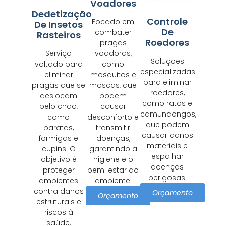
Voadores
Dedetização
Controle
Focado em
De Insetos
De
combater
Rasteiros
Roedores
pragas
Serviço
voadoras,
Soluções
voltado para
como
especializadas
eliminar
mosquitos e
para eliminar
pragas que se
moscas, que
roedores,
deslocam
podem
como ratos e
pelo chão,
causar
camundongos,
como
desconforto e
que podem
baratas,
transmitir
causar danos
formigas e
doenças,
materiais e
cupins. O
garantindo a
espalhar
objetivo é
higiene e o
doenças
proteger
bem-estar do
perigosas.
ambientes
ambiente.
contra danos
Orçamento
Orçamento
estruturais e
riscos à
saúde.