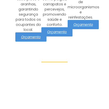
de
aranhas,
carrapatos e
microorganismos
garantindo
percevejos,
e
segurança
promovendo
reinfestações.
para todos os
saúde e
Orçamento
ocupantes do
conforto.
local.
Orçamento
Orçamento
Proteção e Segurança
Aricanduva
Azul Dedetizadora tem como
missão cuidar Aricanduva
com soluções eficazes e
seguras de controle de