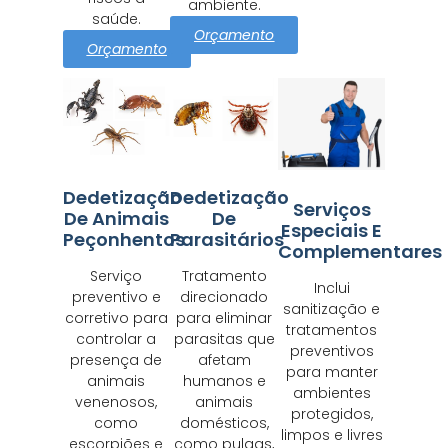
ambiente.
saúde.
Orçamento
Orçamento
Dedetização
Dedetização
Serviços
De Animais
De
Especiais E
Peçonhentos
Parasitários
Complementares
Serviço
Tratamento
Inclui
preventivo e
direcionado
sanitização e
corretivo para
para eliminar
tratamentos
controlar a
parasitas que
preventivos
presença de
afetam
para manter
animais
humanos e
ambientes
venenosos,
animais
protegidos,
como
domésticos,
limpos e livres
escorpiões e
como pulgas,