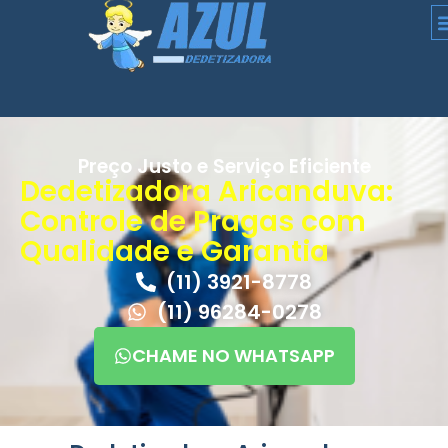
Preço Justo e Serviço Eficiente
Dedetizadora Aricanduva:
Controle de Pragas com
Qualidade e Garantia
(11) 3921-8778
(11) 96284-0278
CHAME NO WHATSAPP