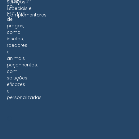
Serviços
no
Especiais e
controle
Complementares
de
pragas,
como
insetos,
roedores
e
animais
peçonhentos,
com
soluções
eficazes
e
personalizadas.