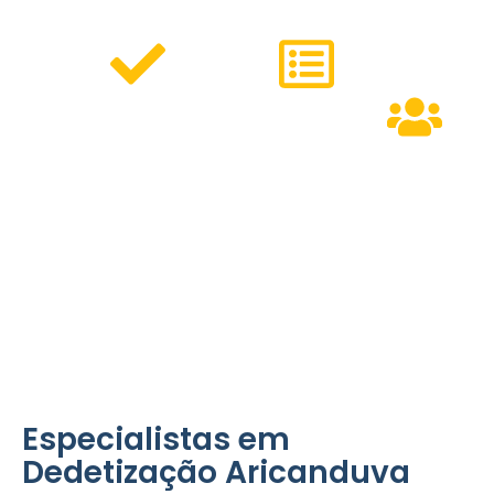
pragas. Oferecemos:
Serviços
Métodos
Personalizados
Modernos
Equipe
para residências,
que
Especializa
comércios e
garantem
condomínios.
eficiência e
pronta para
respeito ao
atender às
meio
necessidades
ambiente.
do bairro.
Especialistas em
Dedetização Aricanduva