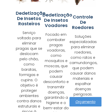
Dedetização
Dedetização
Controle
De Insetos
De Insetos
De
Rasteiros
Voadores
Roedores
Serviço
Focado em
Soluções
voltado para
combater
especializadas
eliminar
pragas
para eliminar
pragas que se
voadoras,
roedores,
deslocam
como
como ratos e
pelo chão,
mosquitos e
camundongos,
como
moscas, que
que podem
baratas,
podem
causar danos
formigas e
causar
materiais e
cupins. O
desconforto e
espalhar
objetivo é
transmitir
doenças
proteger
doenças,
perigosas.
ambientes
garantindo a
contra danos
Orçamento
higiene e o
estruturais e
bem-estar do
riscos à